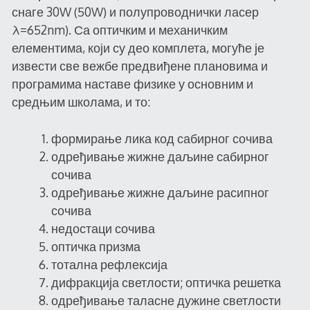
снаге 30W (50W) и полупроводнички ласер
λ=652nm). Са оптичким и механичким
елементима, који су део комплета, могуће је
извести све вежбе предвиђене плановима и
програмима наставе физике у основним и
средњим школама, и то:
формирање лика код сабирног сочива
одређивање жижне даљине сабирног
сочива
одређивање жижне даљине расипног
сочива
недостаци сочива
оптичка призма
тотална рефлексија
дифракција светлости; оптичка решетка
одређивање таласне дужине светлости