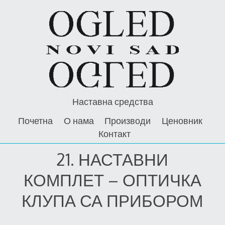
Skip
to
content
Наставна средства
Почетна
О нама
Производи
Ценовник
Контакт
21. НАСТАВНИ
КОМПЛЕТ – ОПТИЧКА
КЛУПА СА ПРИБОРОМ