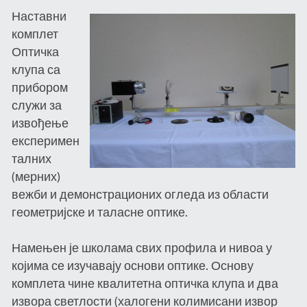
Наставни
комплет
Оптичка
клупа са
прибором
служи за
извођење
експеримен
талних
(мерних)
вежби и демонстрационих огледа из области
геометријске и таласне оптике.
Намењен је школама свих профила и нивоа у
којима се изучавају основи оптике. Основу
комплета чине квалитетна оптичка клупа и два
извора светлости (халогени колимисани извор